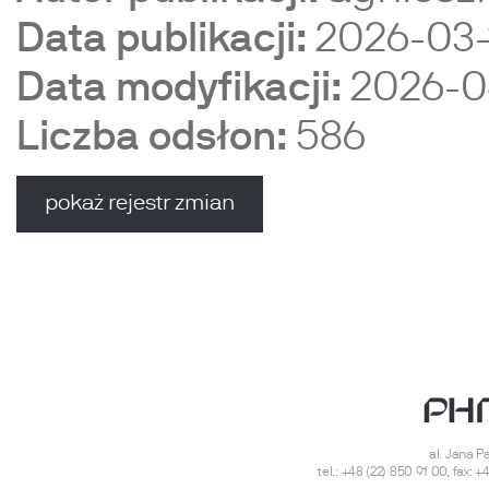
Data publikacji:
2026-03-
Data modyfikacji:
2026-0
Liczba odsłon:
586
pokaż
rejestr zmian
al. Jana Pa
tel.:
+48 (22) 850 91 00
, fax:
+4