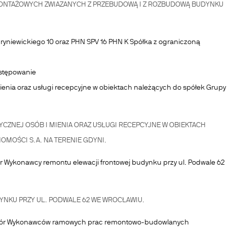
TAŻOWYCH ZWIAZANYCH Z PRZEBUDOWĄ I Z ROZBUDOWĄ BUDYNKU
. Hryniewickiego 10 oraz PHN SPV 16 PHN K Spółka z ograniczoną
ostępowanie
enia oraz usługi recepcyjne w obiektach należących do spółek Grupy
ZNEJ OSÓB I MIENIA ORAZ USŁUGI RECEPCYJNE W OBIEKTACH
MOŚCI S.A. NA TERENIE GDYNI.
Wykonawcy remontu elewacji frontowej budynku przy ul. Podwale 62
NKU PRZY UL. PODWALE 62 WE WROCŁAWIU.
ybór Wykonawców ramowych prac remontowo-budowlanych