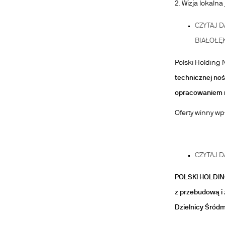
2. Wizja lokaln
CZYTAJ D
BIAŁOŁĘK
Polski Holding
technicznej no
opracowaniem n
Oferty winny wp
CZYTAJ D
POLSKI HOLDIN
z przebudową i 
Dzielnicy Śród