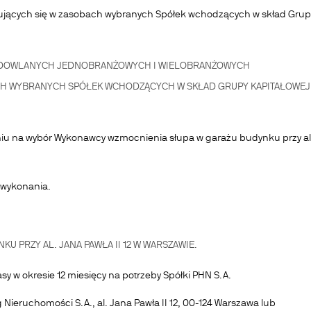
ujących się w zasobach wybranych Spółek wchodzących w skład Grup
DOWLANYCH JEDNOBRANŻOWYCH I WIELOBRANŻOWYCH
CH WYBRANYCH SPÓŁEK WCHODZĄCYCH W SKŁAD GRUPY KAPITAŁOWEJ
aniu na wybór Wykonawcy wzmocnienia słupa w garażu budynku przy al
o wykonania.
PRZY AL. JANA PAWŁA II 12 W WARSZAWIE.
w okresie 12 miesięcy na potrzeby Spółki PHN S.A.
g Nieruchomości S.A., al. Jana Pawła II 12, 00-124 Warszawa lub