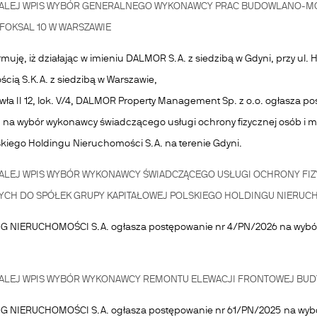
ALEJ
WPIS WYBÓR GENERALNEGO WYKONAWCY PRAC BUDOWLANO-MON
 FOKSAL 10 W WARSZAWIE
rmuję, iż działając w imieniu DALMOR S.A. z siedzibą w Gdyni, przy ul
cią S.K.A. z siedzibą w Warszawie,
awła II 12, lok. V/4, DALMOR Property Management Sp. z o.o. ogłasza p
 na wybór wykonawcy świadczącego usługi ochrony fizycznej osób i mi
skiego Holdingu Nieruchomości S.A. na terenie Gdyni.
ALEJ
WPIS WYBÓR WYKONAWCY ŚWIADCZĄCEGO USŁUGI OCHRONY FIZYC
YCH DO SPÓŁEK GRUPY KAPITAŁOWEJ POLSKIEGO HOLDINGU NIERUCHO
 NIERUCHOMOŚCI S.A. ogłasza postępowanie nr 4/PN/2026 na wybór 
ALEJ
WPIS WYBÓR WYKONAWCY REMONTU ELEWACJI FRONTOWEJ BUDY
G NIERUCHOMOŚCI S.A. ogłasza postępowanie nr 61/PN/2025 na w