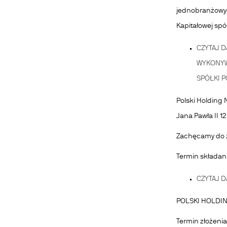
jednobranżowyc
Kapitałowej spó
CZYTAJ D
WYKONYW
SPÓŁKI 
Polski Holding
Jana Pawła II 1
Zachęcamy do z
Termin składania
CZYTAJ D
POLSKI HOLDING
Termin złożenia