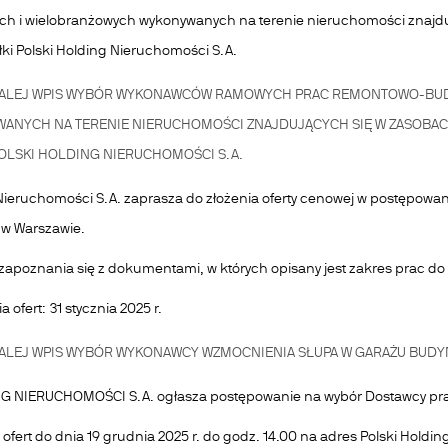
h i wielobranżowych wykonywanych na terenie nieruchomości znajd
łki Polski Holding Nieruchomości S.A.
ALEJ
WPIS WYBÓR WYKONAWCÓW RAMOWYCH PRAC REMONTOWO-BU
ANYCH NA TERENIE NIERUCHOMOŚCI ZNAJDUJĄCYCH SIĘ W ZASOBA
POLSKI HOLDING NIERUCHOMOŚCI S.A.
 Nieruchomości S.A. zaprasza do złożenia oferty cenowej w postępow
2 w Warszawie.
apoznania się z dokumentami, w których opisany jest zakres prac d
 ofert: 31 stycznia 2025 r.
ALEJ
WPIS WYBÓR WYKONAWCY WZMOCNIENIA SŁUPA W GARAŻU BUDYNKU 
 NIERUCHOMOŚCI S.A. ogłasza postępowanie na wybór Dostawcy prasy 
 ofert do dnia 19 grudnia 2025 r. do godz. 14.00 na adres Polski Holdin