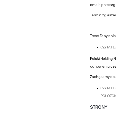
email: przetar
Termin zgłasza
Treść Zapytania
CZYTAJ D
Polski Holding 
odnowieniu czę
Zachęcamy do z
CZYTAJ D
POŁOŻON
STRONY