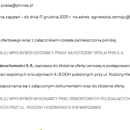
g-prasa@phnsa.pl
nia zapytań – do dnia 17 grudnia 2025 r. na adres: agnieszka.zemojc
 ofertowego wraz z załącznikami została zamieszczona poniżej.
ALEJ
WPIS WYBÓR DOSTAWCY PRASY NA POTRZEBY SPÓŁKI PHN S.A.
Nieruchomości S.A.
zaprasza do złożenia oferty cenowej w postępowa
ści wspólnych w budynkach A i B DOH położonych przy ul. Rodziny Hi
apoznania się z załączonymi dokumentami oraz do złożenia oferty.
ALEJ
WPIS WYBÓR WYKONAWCY PRAC REMONTOWYCH POLEGAJĄCYCH N
YCH PRZY UL. RODZINY HISZPAŃSKICH 8 W WARSZAWIE