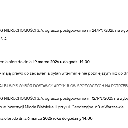
G NIERUCHOMOŚCI S.A. ogłasza postępowanie
nr 24/PN/2026 na wybó
S.A.
enia ofert do dnia
19 marca 2026 r. do godz. 14:00,
mają prawo do zadawania pytań w terminie nie późniejszym niż do 
ALEJ
WPIS WYBÓR DOSTAWCY ARTYKUŁÓW SPOŻYWCZYCH NA POTRZEBY
 NIERUCHOMOŚCI S.A. ogłasza postępowanie nr 12/PN/2026 na wybór
 w inwestycji Młoda Białołęka II przy ul. Geodezyjnej 60 w Warszawie.
ia ofert
do dnia 6 marca 2026 roku do godziny 14:00