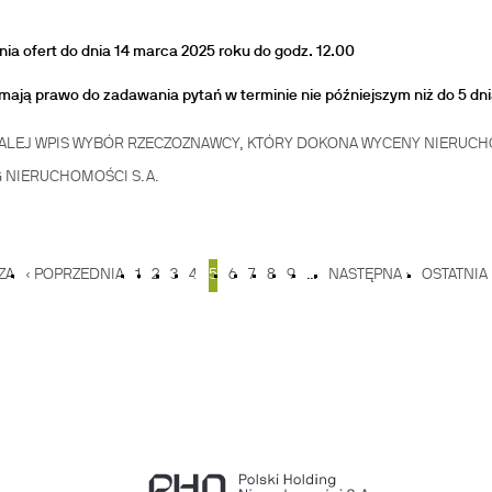
nia ofert do dnia
14 marca 2025 roku
do godz. 12.00
ają prawo do zadawania pytań w terminie nie późniejszym niż
do 5 dn
ALEJ
WPIS WYBÓR RZECZOZNAWCY, KTÓRY DOKONA WYCENY NIERUCHO
 NIERUCHOMOŚCI S.A.
ZA
‹ POPRZEDNIA
1
2
3
4
5
6
7
8
9
…
NASTĘPNA ›
OSTATNIA 