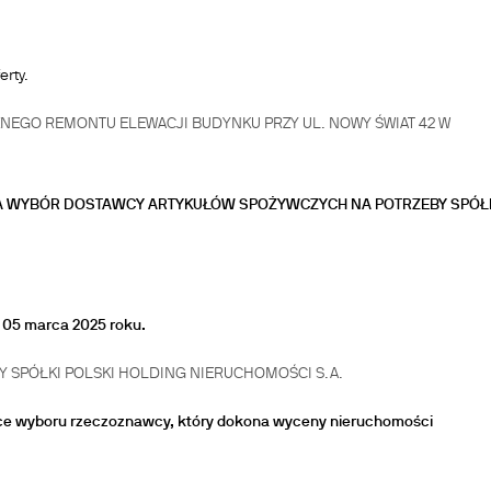
erty.
EGO REMONTU ELEWACJI BUDYNKU PRZY UL. NOWY ŚWIAT 42 W
A WYBÓR DOSTAWCY ARTYKUŁÓW SPOŻYWCZYCH NA POTRZEBY SPÓŁ
 05 marca 2025 roku.
 SPÓŁKI POLSKI HOLDING NIERUCHOMOŚCI S.A.
e wyboru rzeczoznawcy, który dokona wyceny nieruchomości