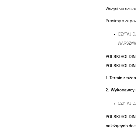
Wszystkie szcz
Prosimy o zapoz
CZYTAJ D
WARSZAW
POLSKI HOLDI
POLSKI HOLDIN
1. Termin złożen
2. Wykonawcy m
CZYTAJ D
POLSKI HOLDIN
należących do s