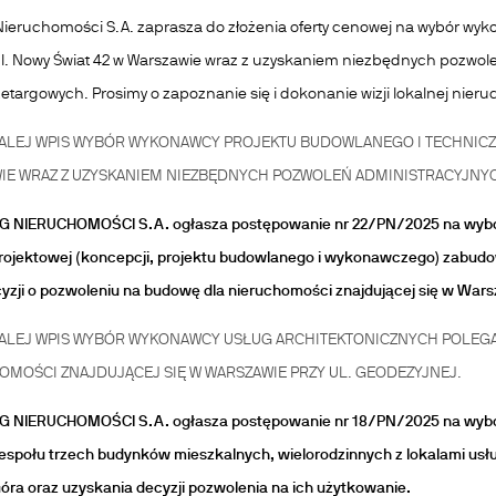
 Nieruchomości S.A. zaprasza do złożenia oferty cenowej na wybór wy
l. Nowy Świat 42 w Warszawie wraz z uzyskaniem niezbędnych pozwoleń
etargowych. Prosimy o zapoznanie się i dokonanie wizji lokalnej nier
ALEJ
WPIS WYBÓR WYKONAWCY PROJEKTU BUDOWLANEGO I TECHNICZN
IE WRAZ Z UZYSKANIEM NIEZBĘDNYCH POZWOLEŃ ADMINISTRACYJNY
G NIERUCHOMOŚCI S.A. ogłasza postępowanie nr 22
/PN/2025 na
wybó
rojektowej (koncepcji, projektu budowlanego i wykonawczego) zabudow
yzji o pozwoleniu na budowę dla nieruchomości znajdującej się w Warsza
ALEJ
WPIS WYBÓR WYKONAWCY USŁUG ARCHITEKTONICZNYCH POLEG
OMOŚCI ZNAJDUJĄCEJ SIĘ W WARSZAWIE PRZY UL. GEODEZYJNEJ.
G NIERUCHOMOŚCI S.A. ogłasza postępowanie nr 18
/PN/2025 na
wybó
połu trzech budynków mieszkalnych, wielorodzinnych z lokalami usług
óra oraz uzyskania decyzji pozwolenia na ich użytkowanie.