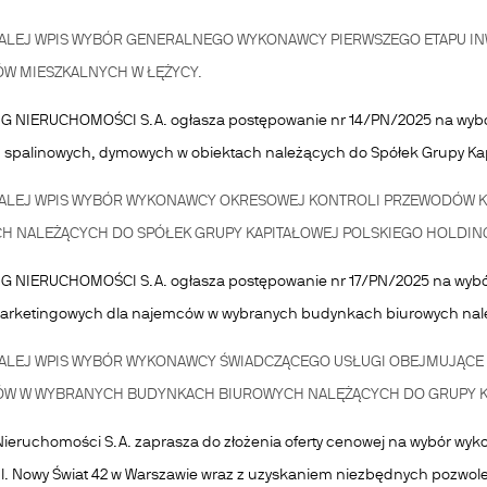
ALEJ
WPIS WYBÓR GENERALNEGO WYKONAWCY PIERWSZEGO ETAPU IN
W MIESZKALNYCH W ŁĘŻYCY.
G NIERUCHOMOŚCI S.A. ogłasza postępowanie nr 14/PN/2025 na wybó
, spalinowych, dymowych w obiektach należących do Spółek Grupy Kap
ALEJ
WPIS WYBÓR WYKONAWCY OKRESOWEJ KONTROLI PRZEWODÓW K
CH NALEŻĄCYCH DO SPÓŁEK GRUPY KAPITAŁOWEJ POLSKIEGO HOLDIN
 NIERUCHOMOŚCI S.A. ogłasza postępowanie nr 17/PN/2025 na wybó
 marketingowych dla najemców w wybranych budynkach biurowych nal
ALEJ
WPIS WYBÓR WYKONAWCY ŚWIADCZĄCEGO USŁUGI OBEJMUJĄCE Z
W W WYBRANYCH BUDYNKACH BIUROWYCH NALĘŻĄCYCH DO GRUPY K
 Nieruchomości S.A. zaprasza do złożenia oferty cenowej na wybór wy
l. Nowy Świat 42 w Warszawie wraz z uzyskaniem niezbędnych pozwole