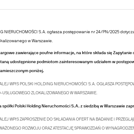
G NIERUCHOMOŚCI S.A. ogłasza postępowanie nr 24/PN/2025 dotycz
kalizowanego w Warszawie.
targowe zawierające poufne informacje, na które składa się Zapytanie
taną udostępnione podmiotom zainteresowanym udziałem w postępowa
amieszczonym poniżej.
ALEJ
WPIS POLSKI HOLDING NIERUCHOMOŚCI S.A. OGŁASZA POSTĘ
-USŁUGOWEGO ZLOKALIZOWANEGO W WARSZAWIE.
spółki Polski Holding Nieruchomości S.A. z siedzibą w Warszawie zap
ALEJ
WPIS ZAPROSZENIE DO SKŁADANIA OFERT NA BADANIE I PRZEG
AŻONEGO ROZWOJU ORAZ ATESTACJĘ SPRAWOZDAŃ O WYNAGRODZEN