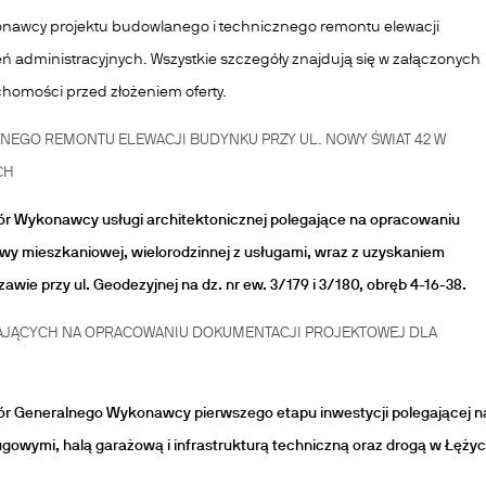
konawcy projektu budowlanego i technicznego remontu elewacji
 administracyjnych. Wszystkie szczegóły znajdują się w załączonych
uchomości przed złożeniem oferty.
EGO REMONTU ELEWACJI BUDYNKU PRZY UL. NOWY ŚWIAT 42 W
CH
r Wykonawcy usługi architektonicznej polegające na opracowaniu
y mieszkaniowej, wielorodzinnej z usługami, wraz z uzyskaniem
wie przy ul. Geodezyjnej na dz. nr ew. 3/179 i 3/180, obręb 4-16-38.
AJĄCYCH NA OPRACOWANIU DOKUMENTACJI PROJEKTOWEJ DLA
r Generalnego Wykonawcy pierwszego etapu inwestycji polegającej n
owymi, halą garażową i infrastrukturą techniczną oraz drogą w Łężyc