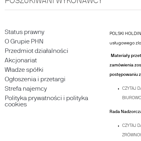
POSZUKIWANI WYKONAWCY
Status prawny
POLSKI HOLDIN
O Grupie PHN
usługowego zlo
Przedmiot działalności
Materiały prze
Akcjonariat
zamówienia zos
Władze spółki
postępowaniu z
Ogłoszenia i przetargi
Strefa najemcy
CZYTAJ D
Polityka prywatności i polityka
BIUROWO
cookies
Rada Nadzorcza 
CZYTAJ D
ZRÓWNOW