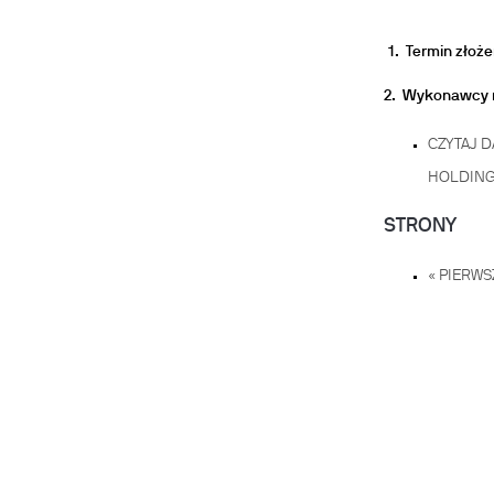
1. Termin złoże
2. Wykonawcy m
CZYTAJ D
HOLDING
STRONY
« PIERWS