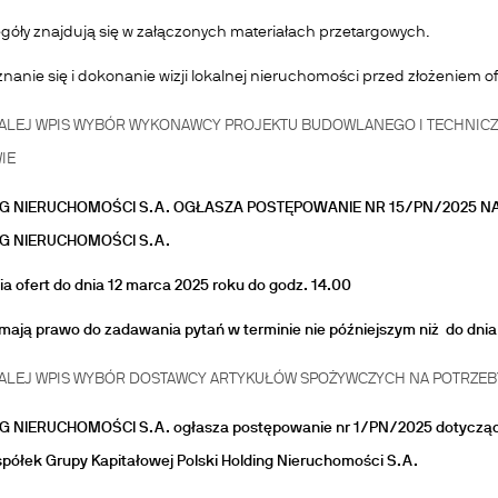
egóły znajdują się w załączonych materiałach przetargowych.
nanie się i dokonanie wizji lokalnej nieruchomości przed złożeniem of
ALEJ
WPIS WYBÓR WYKONAWCY PROJEKTU BUDOWLANEGO I TECHNICZN
IE
NG NIERUCHOMOŚCI S.A. OGŁASZA POSTĘPOWANIE NR
15/PN/2025
N
G NIERUCHOMOŚCI S.A.
ia ofert do dnia
12 marca 2025 roku do godz. 14.00
ają prawo do zadawania pytań w terminie nie późniejszym niż
do dnia
ALEJ
WPIS WYBÓR DOSTAWCY ARTYKUŁÓW SPOŻYWCZYCH NA POTRZEBY
G NIERUCHOMOŚCI S.A. ogłasza postępowanie nr
1/PN/2025 dotycząc
półek Grupy Kapitałowej Polski Holding Nieruchomości S.A.