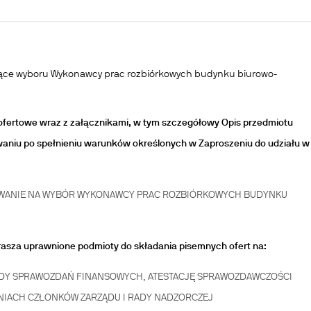
ące wyboru Wykonawcy prac rozbiórkowych budynku biurowo-
 ofertowe wraz z załącznikami, w tym szczegółowy Opis przedmiotu
niu po spełnieniu warunków określonych w Zaproszeniu do udziału w
POWANIE NA WYBÓR WYKONAWCY PRAC ROZBIÓRKOWYCH BUDYNKU
rasza uprawnione podmioty do składania pisemnych ofert na:
LĄDY SPRAWOZDAŃ FINANSOWYCH, ATESTACJĘ SPRAWOZDAWCZOŚCI
IACH CZŁONKÓW ZARZĄDU I RADY NADZORCZEJ