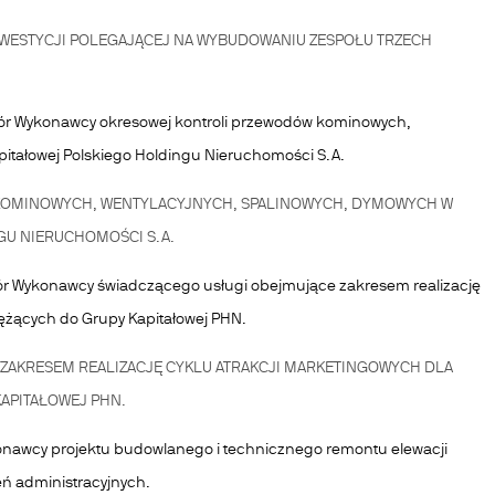
WESTYCJI POLEGAJĄCEJ NA WYBUDOWANIU ZESPOŁU TRZECH
r Wykonawcy okresowej kontroli przewodów kominowych,
itałowej Polskiego Holdingu Nieruchomości S.A.
OMINOWYCH, WENTYLACYJNYCH, SPALINOWYCH, DYMOWYCH W
GU NIERUCHOMOŚCI S.A.
r Wykonawcy świadczącego usługi obejmujące zakresem realizację
ężących do Grupy Kapitałowej PHN.
AKRESEM REALIZACJĘ CYKLU ATRAKCJI MARKETINGOWYCH DLA
APITAŁOWEJ PHN.
konawcy projektu budowlanego i technicznego remontu elewacji
ń administracyjnych.